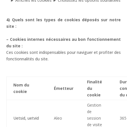
► Affiches les cookies ► Choisissez les options souhaitées
4) Quels sont les types de cookies déposés sur notre
site :
– Cookies internes nécessaires au bon fonctionnement
du site :
Ces cookies sont indispensables pour naviguer et profiter des
fonctionnalités du site.
Finalité
Dur
Nom du
Émetteur
du
con
cookie
cookie
du 
Gestion
de
Uetsid, uetvid
Aleo
session
365
de visite