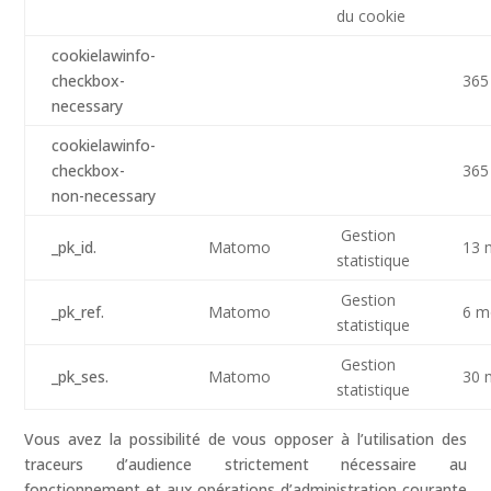
du cookie
cookielawinfo-
checkbox-
365
necessary
cookielawinfo-
checkbox-
365
non-necessary
Gestion
_pk_id.
Matomo
13 
statistique
Gestion
_pk_ref.
Matomo
6 m
statistique
Gestion
_pk_ses.
Matomo
30 
statistique
Vous avez la possibilité de vous opposer à l’utilisation des
traceurs d’audience strictement nécessaire au
fonctionnement et aux opérations d’administration courante